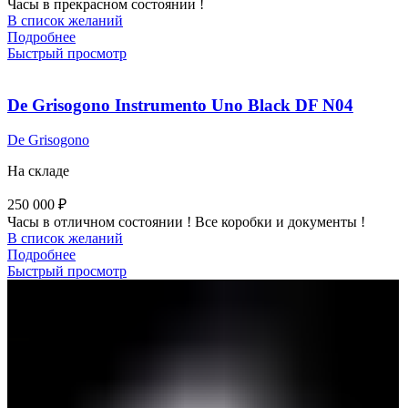
Часы в прекрасном состоянии !
В список желаний
Подробнее
Быстрый просмотр
De Grisogono Instrumento Uno Black DF N04
De Grisogono
На складе
250 000
₽
Часы в отличном состоянии ! Все коробки и документы !
В список желаний
Подробнее
Быстрый просмотр