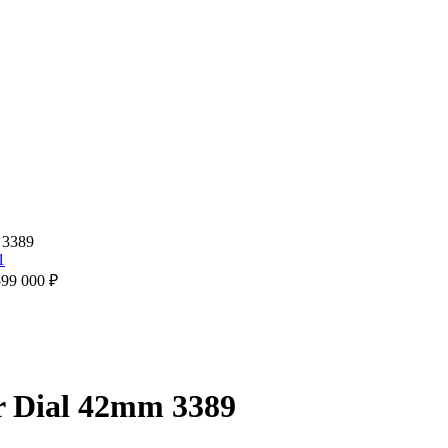
m 3389
599 000
₽
er Dial 42mm 3389