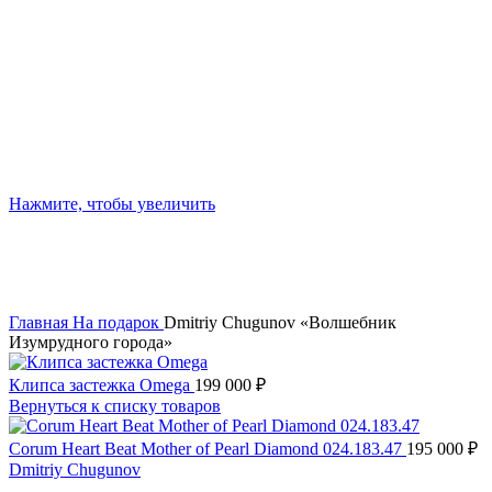
Нажмите, чтобы увеличить
Главная
На подарок
Dmitriy Сhugunоv «Волшeбник
Изумруднoго гoрода»
Клипса застежка Omega
199 000
₽
Вернуться к списку товаров
Corum Heart Beat Mother of Pearl Diamond 024.183.47
195 000
₽
Dmitriy Сhugunоv