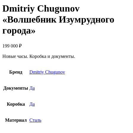
Dmitriy Сhugunоv
«Волшeбник Изумруднoго
гoрода»
199 000
₽
Новые часы. Коробка и документы.
Бренд
Dmitriy Сhugunоv
Документы
Да
Коробка
Да
Материал
Сталь