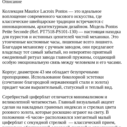
Описание
Коллекция Maurice Lacroix Pontos — это идеальное
воплощение современного часового искусства, где
классические швейцарские традиции встречаются с
инновационным, архитектурным дизайном. Модель Pontos
Petite Seconde (Ref. PT7518-PS101-130) — настоящая находка
для пуристов и истинных ценителей чистой механики. Это
утонченные костюмные часы, лишенные всего лишнего.
Благодаря механизму с ручным заводом, они предлагают
владельцу тот самый забытый, но невероятно приятный
ежедневный ритуал завода главной пружины, создающий
особую эмоциональную связь между человеком и его часами.
Корпус диаметром 43 мм обладает безупречными
пропорциями. Использование биколорной эстетики
(сочетание благородной нержавеющей стали и золота)
придает часам выразительный, статусный и теплый вид.
Серебристый циферблат отличается минимализмом и
великолепной читаемостью. Главный визуальный акцент
сделан на накладных граненых индексах и стрелках цвета
розового золота, которые роскошно играют на свету. В
положении «6 часов» расположился элегантный малый
циферблат с секундной стрелкой — классический прием,