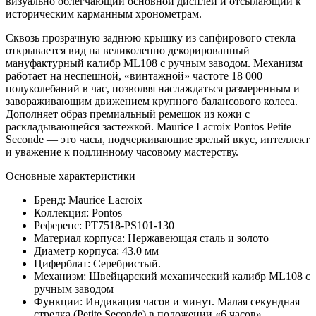
визуально облегчающий основной дисплей и отсылающий к
историческим карманным хронометрам.
Сквозь прозрачную заднюю крышку из сапфирового стекла
открывается вид на великолепно декорированный
мануфактурный калибр ML108 с ручным заводом. Механизм
работает на неспешной, «винтажной» частоте 18 000
полуколебаний в час, позволяя наслаждаться размеренным и
завораживающим движением крупного балансового колеса.
Дополняет образ премиальный ремешок из кожи с
раскладывающейся застежкой. Maurice Lacroix Pontos Petite
Seconde — это часы, подчеркивающие зрелый вкус, интеллект
и уважение к подлинному часовому мастерству.
Основные характеристики
Бренд: Maurice Lacroix
Коллекция: Pontos
Референс: PT7518-PS101-130
Материал корпуса: Нержавеющая сталь и золото
Диаметр корпуса: 43.0 мм
Циферблат: Серебристый.
Механизм: Швейцарский механический калибр ML108 с
ручным заводом
Функции: Индикация часов и минут. Малая секундная
стрелка (Petite Seconde) в положении «6 часов».