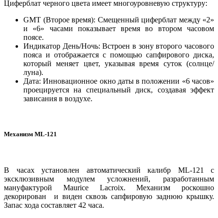
Циферблат черного цвета имеет многоуровневую структуру:
GMT (Второе время): Смещенный циферблат между «2»
и «6» часами показывает время во втором часовом
поясе.
Индикатор День/Ночь: Встроен в зону второго часового
пояса и отображается с помощью сапфирового диска,
который меняет цвет, указывая время суток (солнце/
луна).
Дата: Инновационное окно даты в положении «6 часов»
проецируется на специальный диск, создавая эффект
зависания в воздухе.
Механизм ML-121
В часах установлен автоматический калибр ML-121 с
эксклюзивным модулем усложнений, разработанным
мануфактурой Maurice Lacroix. Механизм роскошно
декорирован и виден сквозь сапфировую заднюю крышку.
Запас хода составляет 42 часа.