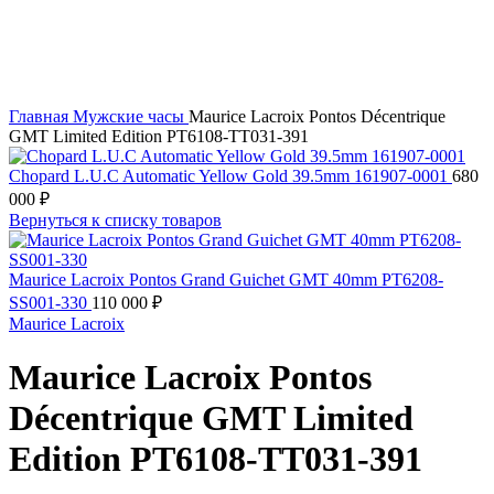
Главная
Мужские часы
Maurice Lacroix Pontos Décentrique
GMT Limited Edition PT6108-TT031-391
Chopard L.U.C Automatic Yellow Gold 39.5mm 161907-0001
680
000
₽
Вернуться к списку товаров
Maurice Lacroix Pontos Grand Guichet GMT 40mm PT6208-
SS001-330
110 000
₽
Maurice Lacroix
Maurice Lacroix Pontos
Décentrique GMT Limited
Edition PT6108-TT031-391