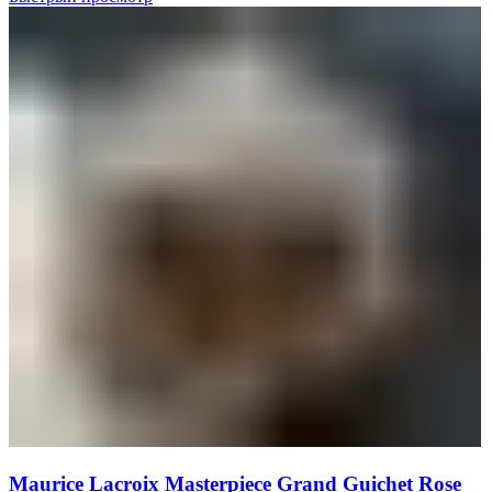
Maurice Lacroix Masterpiece Grand Guichet Rose