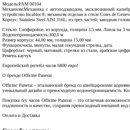
Модель:PAM 00104
Механизм:Механика с автоподзаводом, эксклюзивный калибр 
устройство Incabloc®, механизм отделан в стиле Cotes de Gen
Корпус: Stainless Steel AISI 316L, из трех частей; заводная г
Стекло: Сапфировое, из корунда, толщина 3.5 мм. Линза на 3 
Водонепроницаемость:300,0 м
Размер корпуса: 44,00 мм, толщина 15,00 мм
Функции:часы, минуты, малая секундная стрелка, дата.
Циферблат: черный, матовый; стрелки из стали, арабские ци
Ремень каучук
Европейский ритейл часов 6800 евро!
О бренде Officine Panerai
Officine Panerai – итальянский бренд со швейцарскими корням
уникальный дизайн и превосходную водонепроницаемость. Колл
Покупка б/у часов Officine Panerai – это отличная возможн
подлинность и качество, сохраняя превосходный внешний вид и 
Оплата и Доставка