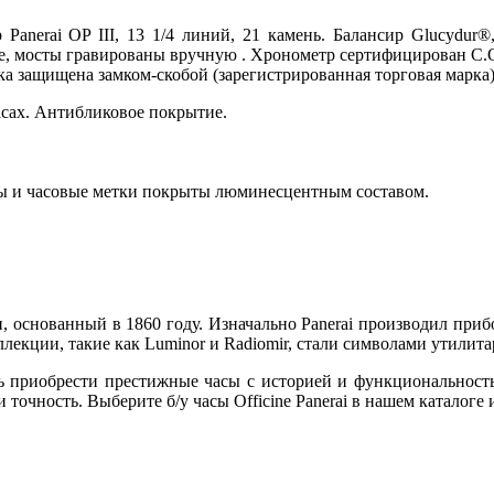
Panerai OP III, 13 1/4 линий, 21 камень. Балансир Glucydur
eve, мосты гравированы вручную . Хронометр сертифицирован C.
оловка защищена замком-скобой (зарегистрированная торговая марк
часах. Антибликовое покрытие.
фры и часовые метки покрыты люминесцентным составом.
и, основанный в 1860 году. Изначально Panerai производил приб
екции, такие как Luminor и Radiomir, стали символами утилита
ость приобрести престижные часы с историей и функциональнос
точность. Выберите б/у часы Officine Panerai в нашем каталоге