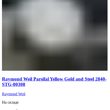
Raymond Weil Parsifal Yellow Gold and Steel 2840-
STG-00308
Raymond Weil
На складе