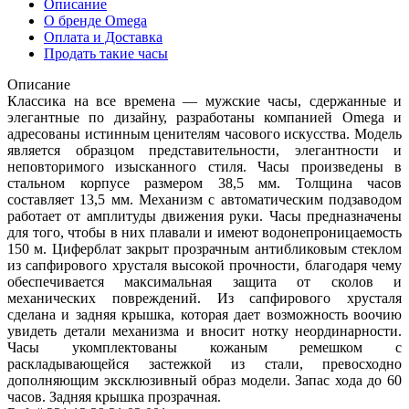
Описание
О бренде Omega
Оплата и Доставка
Продать такие часы
Описание
Классика на все времена — мужские часы, сдержанные и
элегантные по дизайну, разработаны компанией Omega и
адресованы истинным ценителям часового искусства. Модель
является образцом представительности, элегантности и
неповторимого изысканного стиля. Часы произведены в
стальном корпусе размером 38,5 мм. Толщина часов
составляет 13,5 мм. Механизм с автоматическим подзаводом
работает от амплитуды движения руки. Часы предназначены
для того, чтобы в них плавали и имеют водонепроницаемость
150 м. Циферблат закрыт прозрачным антибликовым стеклом
из сапфирового хрусталя высокой прочности, благодаря чему
обеспечивается максимальная защита от сколов и
механических повреждений. Из сапфирового хрусталя
сделана и задняя крышка, которая дает возможность воочию
увидеть детали механизма и вносит нотку неординарности.
Часы укомплектованы кожаным ремешком с
раскладывающейся застежкой из стали, превосходно
дополняющим эксклюзивный образ модели. Запас хода до 60
часов. Задняя крышка прозрачная.