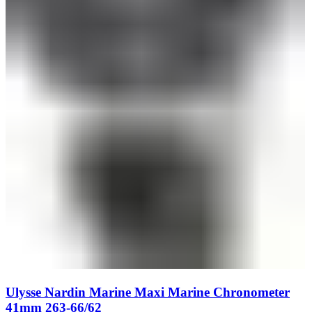
Ulysse Nardin Marine Maxi Marine Chronometer
41mm 263-66/62