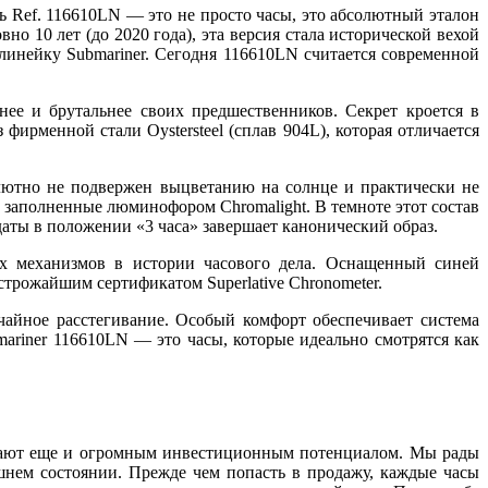
ь Ref. 116610LN — это не просто часы, это абсолютный эталон
о 10 лет (до 2020 года), эта версия стала исторической вехой
линейку Submariner. Сегодня 116610LN считается современной
ее и брутальнее своих предшественников. Секрет кроется в
ирменной стали Oystersteel (сплав 904L), которая отличается
лютно не подвержен выцветанию на солнце и практически не
о заполненные люминофором Chromalight. В темноте этот состав
даты в положении «3 часа» завершает канонический образ.
х механизмов в истории часового дела. Оснащенный синей
трожайшим сертификатом Superlative Chronometer.
чайное расстегивание. Особый комфорт обеспечивает система
bmariner 116610LN — это часы, которые идеально смотрятся как
ладают еще и огромным инвестиционным потенциалом. Мы рады
шнем состоянии. Прежде чем попасть в продажу, каждые часы