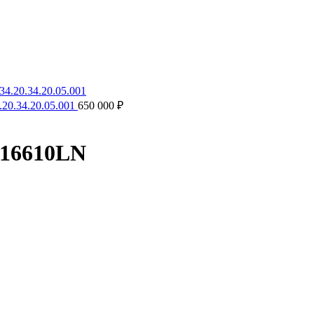
.20.34.20.05.001
650 000
₽
116610LN