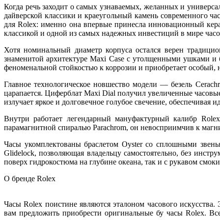
Когда речь заходит о самых узнаваемых, желанных и универса
дайверской классики и краеугольный камень современного часо
для Rolex: именно она впервые принесла инновационный кера
классикой и одной из самых надежных инвестиций в мире часо
Хотя номинальный диаметр корпуса остался верен традицио
знаменитой архитектуре Maxi Case с утолщенными ушками и бо
феноменальной стойкостью к коррозии и приобретает особый,
Главное технологическое новшество модели — безель Cerac
царапается. Циферблат Maxi Dial получил увеличенные часовые
излучает яркое и долговечное голубое свечение, обеспечивая и
Внутри работает легендарный мануфактурный калибр Role
парамагнитной спиралью Parachrom, он невосприимчив к магни
Часы укомплектованы браслетом Oyster со сплошными звенья
Glidelock, позволяющая владельцу самостоятельно, без инстру
поверх гидрокостюма на глубине океана, так и с рукавом смок
О бренде Rolex
Часы Rolex поистине являются эталоном часового искусства
вам предложить приобрести оригинальные бу часы Rolex. Вс