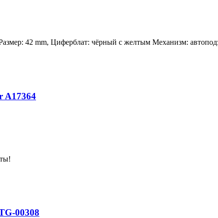
Размер: 42 mm, Циферблат: чёрный c желтым Механизм: автоподзав
er A17364
ты!
-STG-00308