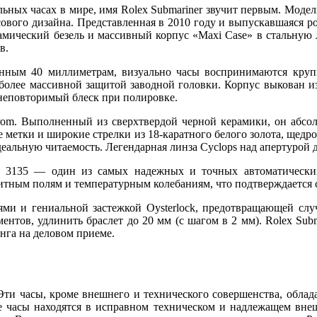
льных часах в мире, имя Rolex Submariner звучит первым. Модел
вого дизайна. Представленная в 2010 году и выпускавшаяся ровн
мический безель и массивный корпус «Maxi Case» в стальную 
в.
нным 40 миллиметрам, визуально часы воспринимаются крупн
лее массивной защитой заводной головки. Корпус выкован из ф
 неповторимый блеск при полировке.
hrom. Выполненный из сверхтвердой черной керамики, он абсо
 метки и широкие стрелки из 18-каратного белого золота, щедр
деальную читаемость. Легендарная линза Cyclops над апертурой 
x 3135 — один из самых надежных и точных автоматически
тным полям и температурным колебаниям, что подтверждается с
ми и гениальной застежкой Oysterlock, предотвращающей слу
ментов, удлинить браслет до 20 мм (с шагом в 2 мм). Rolex Su
инга на деловом приеме.
. Эти часы, кроме внешнего и технического совершенства, об
е часы находятся в исправном техническом и надлежащем вне