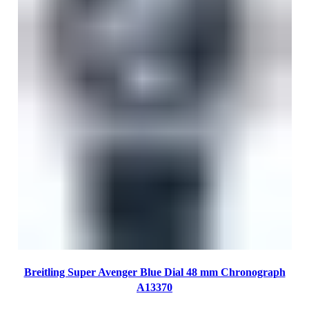
Breitling Super Avenger Blue Dial 48 mm Chronograph
A13370