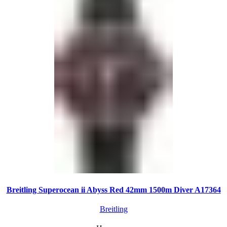
Breitling Superocean ii Abyss Red 42mm 1500m Diver A17364
Breitling