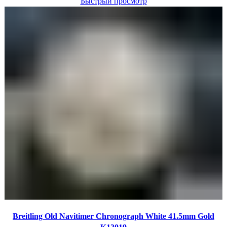
Быстрый просмотр
Breitling Old Navitimer Chronograph White 41.5mm Gold