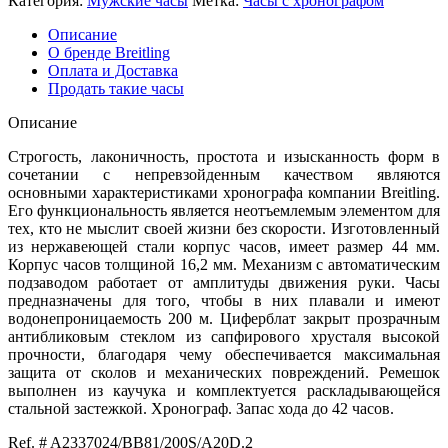
Категория:
Мужские часы
Метка:
Часы с хронографом
Описание
О бренде Breitling
Оплата и Доставка
Продать такие часы
Описание
Строгость, лаконичность, простота и изысканность форм в
сочетании с непревзойденным качеством являются
основными характеристиками хронографа компании Breitling.
Его функциональность является неотъемлемым элементом для
тех, кто не мыслит своей жизни без скорости. Изготовленный
из нержавеющей стали корпус часов, имеет размер 44 мм.
Корпус часов толщиной 16,2 мм. Механизм с автоматическим
подзаводом работает от амплитуды движения руки. Часы
предназначены для того, чтобы в них плавали и имеют
водонепроницаемость 200 м. Циферблат закрыт прозрачным
антибликовым стеклом из сапфирового хрусталя высокой
прочности, благодаря чему обеспечивается максимальная
защита от сколов и механических повреждений. Ремешок
выполнен из каучука и комплектуется раскладывающейся
стальной застежкой. Хронограф. Запас хода до 42 часов.
Ref. # A2337024/BB81/200S/A20D.2