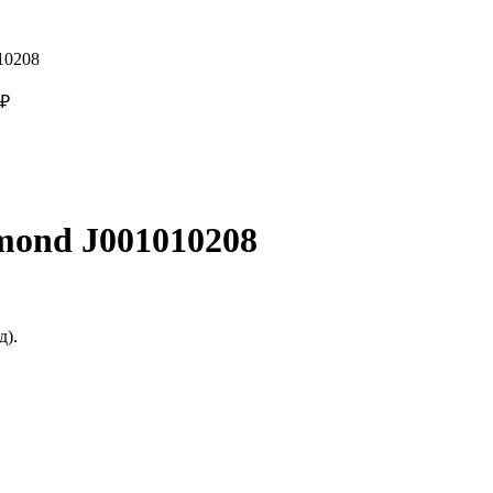
10208
₽
mond J001010208
д).