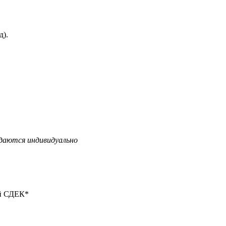
д).
даются индивидуально
ой СДЕК*