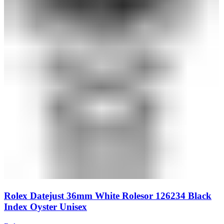
Rolex Datejust 36mm White Rolesor 126234 Black
Index Oyster Unisex